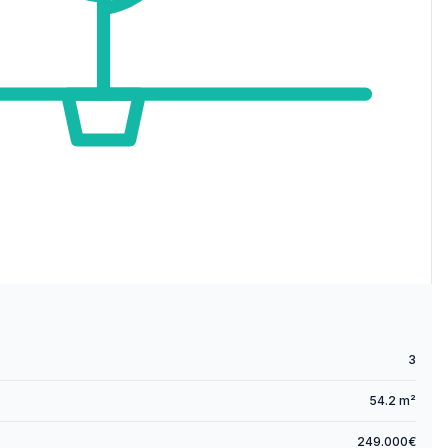
3
54.2 m²
249.000€