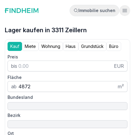
Immobilie suchen
Ope
Lager kaufen in 3311 Zeillern
Kauf
Miete
Wohnung
Haus
Grundstück
Büro
Preis
bis
EUR
Fläche
ab
m²
Bundesland
Bezirk
Ort