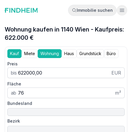
Immobilie suchen
Ope
Wohnung kaufen in 1140 Wien - Kaufpreis:
622.000 €
Kauf
Miete
Wohnung
Haus
Grundstück
Büro
Preis
bis
EUR
Fläche
ab
m²
Bundesland
Bezirk