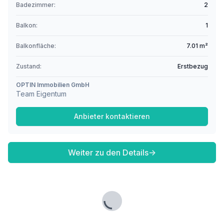
Badezimmer:
2
Balkon:
1
Balkonfläche:
7.01 m²
Zustand:
Erstbezug
OPTIN Immobilien GmbH
Team Eigentum
Anbieter kontaktieren
Weiter zu den Details
→
Lade...
Fußzeile