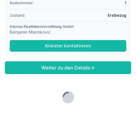
Badezimmer:
1
Zustand:
Erstbezug
Adonia Realitätenvermittlung GmbH
Benjamin Marinkovic
Anbieter kontaktieren
Weiter zu den Details
→
Lade...
Fußzeile
Finde passende Kaufimmobilien
- oder werde gefunden!