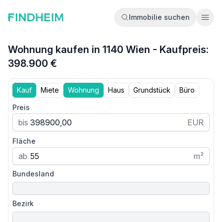
Immobilie suchen
Ope
Wohnung kaufen in 1140 Wien - Kaufpreis:
398.900 €
Kauf
Miete
Wohnung
Haus
Grundstück
Büro
Preis
bis
EUR
Fläche
ab
m²
Bundesland
Bezirk