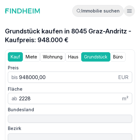
Immobilie suchen
Ope
Grundstück kaufen in 8045 Graz-Andritz -
Kaufpreis: 948.000 €
Kauf
Miete
Wohnung
Haus
Grundstück
Büro
Preis
bis
EUR
Fläche
ab
m²
Bundesland
Bezirk