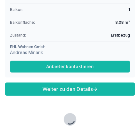
Balkon:
1
Balkonfläche:
8.08 m²
Zustand:
Erstbezug
EHL Wohnen GmbH
Andreas Minarik
Anbieter kontaktieren
Weiter zu den Details
→
Lade...
Fußzeile