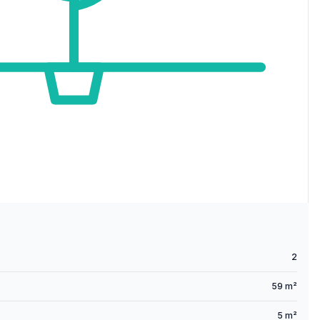
2
59 m²
5 m²