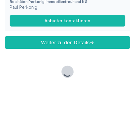
Realitäten Perkonig Immobilientreuhand KG
Paul Perkonig
Anbieter kontaktieren
Weiter zu den Details
→
Lade...
Fußzeile
Finde passende Kaufimmobilien
- oder werde gefunden!
Mit moderner Technologie zum perfekten Match.
FINDHEIM