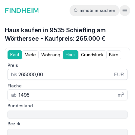
Immobilie suchen
Ope
Haus kaufen in 9535 Schiefling am
Wörthersee - Kaufpreis: 265.000 €
Kauf
Miete
Wohnung
Haus
Grundstück
Büro
Preis
bis
EUR
Fläche
ab
m²
Bundesland
Bezirk