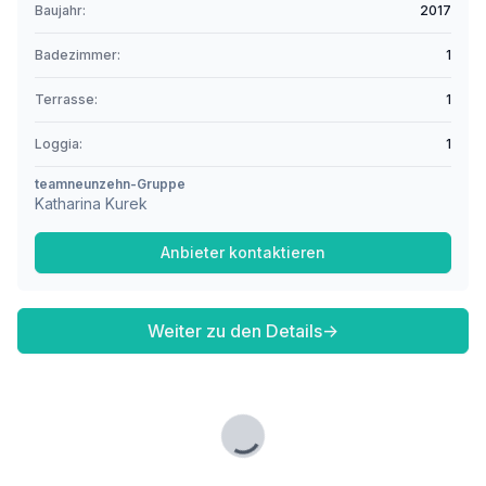
Baujahr:
2017
Badezimmer:
1
Terrasse:
1
Loggia:
1
teamneunzehn-Gruppe
Katharina Kurek
Anbieter kontaktieren
Weiter zu den Details
→
Lade...
Fußzeile