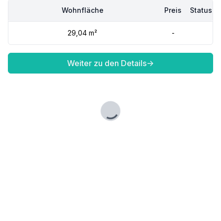
Wohnfläche
Preis
Status
29,04 m²
-
Weiter zu den Details
→
Lade...
Fußzeile
Finde passende Kaufimmobilien
- oder werde gefunden!
Mit moderner Technologie zum perfekten Match.
FINDHEIM