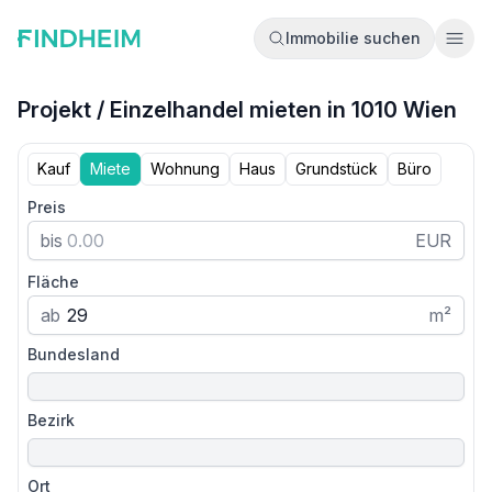
Immobilie suchen
Ope
Projekt / Einzelhandel mieten in 1010 Wien
Kauf
Miete
Wohnung
Haus
Grundstück
Büro
Preis
bis
EUR
Fläche
ab
m²
Bundesland
Bezirk
Ort