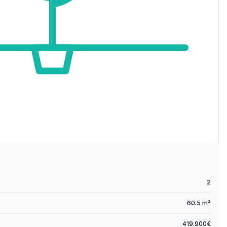
2
60.5 m²
419.900€