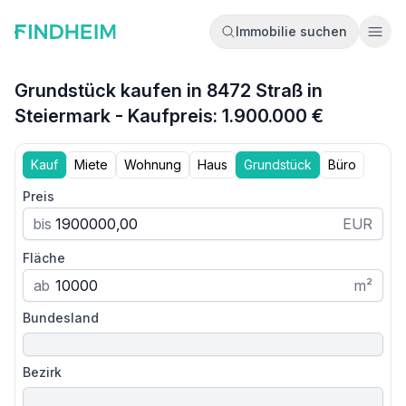
Immobilie suchen
Ope
Grundstück kaufen in 8472 Straß in
Steiermark - Kaufpreis: 1.900.000 €
Kauf
Miete
Wohnung
Haus
Grundstück
Büro
Preis
bis
EUR
Fläche
ab
m²
Bundesland
Bezirk