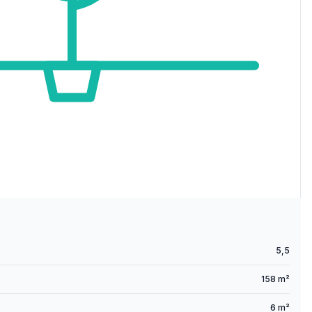
5,5
158 m²
6 m²