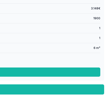
3.148€
1900
1
1
6 m²