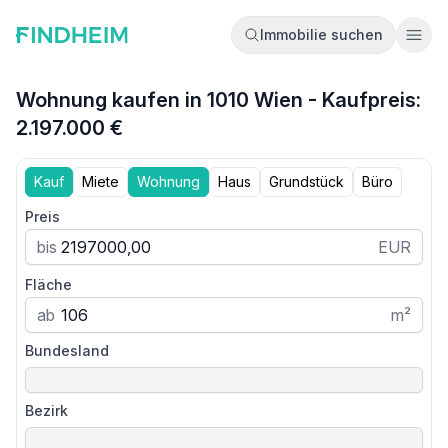
Immobilie suchen
Ope
Wohnung kaufen in 1010 Wien - Kaufpreis:
2.197.000 €
Kauf
Miete
Wohnung
Haus
Grundstück
Büro
Preis
bis
EUR
Fläche
ab
m²
Bundesland
Bezirk