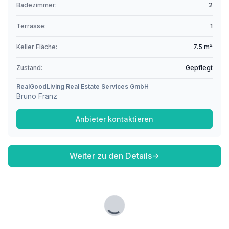
Badezimmer:
2
Terrasse:
1
Keller Fläche:
7.5 m²
Zustand:
Gepflegt
RealGoodLiving Real Estate Services GmbH
Bruno Franz
Anbieter kontaktieren
Weiter zu den Details
→
Lade...
Fußzeile