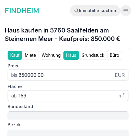
Immobilie suchen
Ope
Haus kaufen in 5760 Saalfelden am
Steinernen Meer - Kaufpreis: 850.000 €
Kauf
Miete
Wohnung
Haus
Grundstück
Büro
Preis
bis
EUR
Fläche
ab
m²
Bundesland
Bezirk