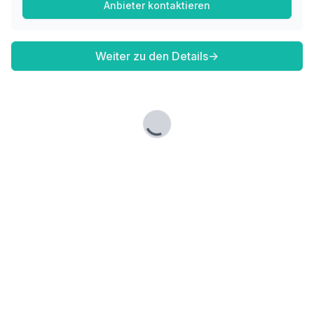
Anbieter kontaktieren
Weiter zu den Details
→
Lade...
Fußzeile
Finde passende Kaufimmobilien
- oder werde gefunden!
Mit moderner Technologie zum perfekten Match.
FINDHEIM
Startseite