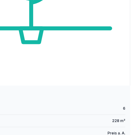
6
228 m²
Preis a. A.