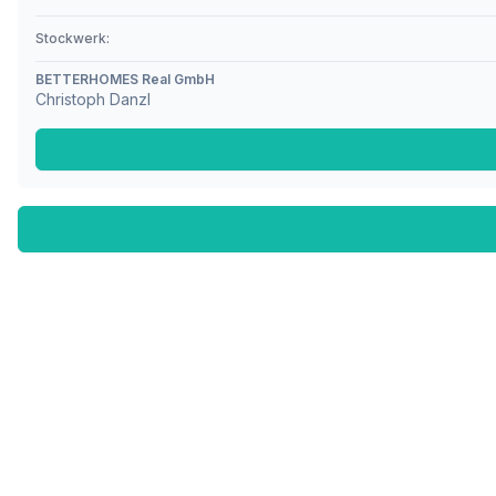
Stockwerk:
BETTERHOMES Real GmbH
Christoph Danzl
Fußzeile
Finde passende Kaufimmobilien
- oder werde gefunden!
Mit moderner Technologie zum perfekten Match.