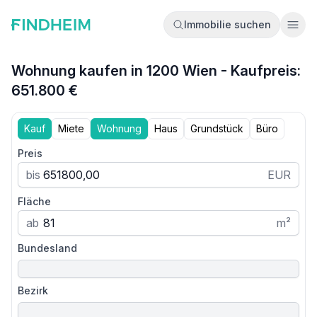
Immobilie suchen
Ope
Wohnung kaufen in 1200 Wien - Kaufpreis:
651.800 €
Kauf
Miete
Wohnung
Haus
Grundstück
Büro
Preis
bis
EUR
Fläche
ab
m²
Bundesland
Bezirk