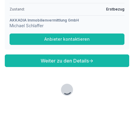
Zustand:
Erstbezug
AKKADIA Immobilienvermittlung GmbH
Michael Schlaffer
Anbieter kontaktieren
Weiter zu den Details
→
Lade...
Fußzeile
Finde passende Kaufimmobilien
- oder werde gefunden!
Mit moderner Technologie zum perfekten Match.