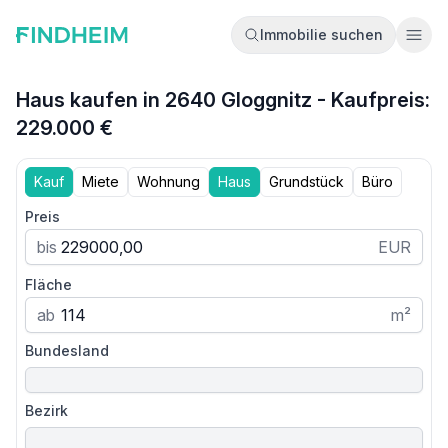
Immobilie suchen
Ope
Haus kaufen in 2640 Gloggnitz - Kaufpreis:
229.000 €
Kauf
Miete
Wohnung
Haus
Grundstück
Büro
Preis
bis
EUR
Fläche
ab
m²
Bundesland
Bezirk