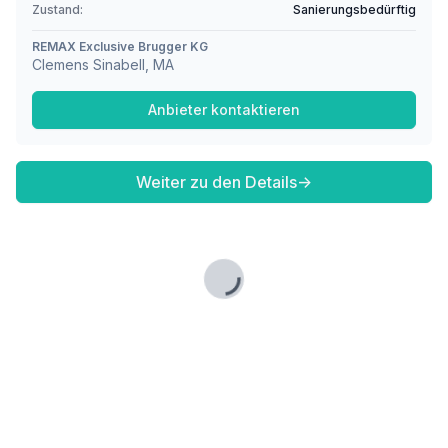
Zustand:
Sanierungsbedürftig
REMAX Exclusive Brugger KG
Clemens Sinabell, MA
Anbieter kontaktieren
Weiter zu den Details
→
Lade...
Fußzeile
Finde passende Kaufimmobilien
- oder werde gefunden!
Mit moderner Technologie zum perfekten Match.