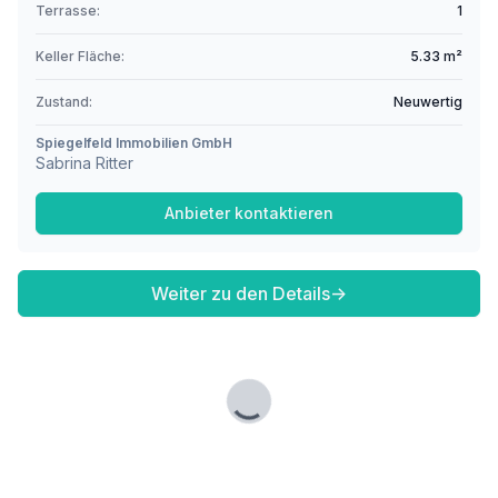
Terrasse:
1
Keller Fläche:
5.33 m²
Zustand:
Neuwertig
Spiegelfeld Immobilien GmbH
Sabrina Ritter
Anbieter kontaktieren
Weiter zu den Details
→
Lade...
Fußzeile