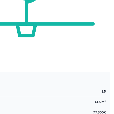
1,5
41.5 m²
77.600€