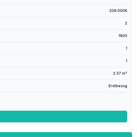
209.000€
2
1900
1
1
2.37 m²
Erstbezug