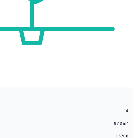
4
97.3 m²
1.570€