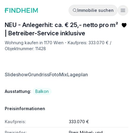
Immobilie suchen
Ope
NEU - Anlegerhit: ca. € 25,- netto pro m²
| Betreiber-Service inklusive
Wohnung kaufen in 1170 Wien - Kaufpreis: 333.070 € /
Objektnummer: 11428
Slideshow
Grundriss
FotoMix
Lageplan
Ausstattung:
Balkon
Preisinformationen
Kaufpreis:
333.070 €
Preisinfos:
Preis Möbel- und