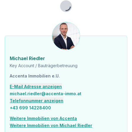
Gesundheit
Arzt <150m
Lade...
Apotheke <175m
Klinik <200m
Krankenhaus <1.250m
Kinder & Schulen
Schule <175m
Kindergarten <325m
Universität <1.125m
Michael Riedler
Höhere Schule <775m
Key Account / Bauträgerbetreuung
Nahversorgung
Accenta Immobilien e.U.
Supermarkt <325m
Bäckerei <350m
E-Mail Adresse anzeigen
Einkaufszentrum <375m
michael.riedler@accenta-immo.at
Telefonnummer anzeigen
Sonstige
+43 699 14228400
Geldautomat <350m
Bank <350m
Weitere Immobilien von Accenta
Post <350m
Weitere Immobilien von Michael Riedler
Polizei <300m