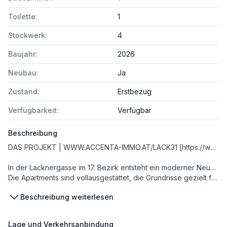
Toilette:
1
Stockwerk:
4
Baujahr:
2026
Neubau:
Ja
Zustand:
Erstbezug
Verfügbarkeit:
Verfügbar
Beschreibung
DAS PROJEKT | WWW.ACCENTA-IMMO.AT/LACK31 [https://www.accenta-immo.at/lack31]
In der Lacknergasse im 17. Bezirk entsteht ein moderner Neubau mit exklusivem Wohnkomfort. Zum Verkauf stehen drei hochwertige Dachgeschosswohnungen mit großzügigen Außenflächen sowie dreizehn attraktive Serviced-Apartments für Anleger.
Die Apartments sind vollausgestattet, die Grundrisse gezielt für die Anforderungen der Kurzzeitvermietung konzipiert und als Beherbergungsstätte gewidmet. Alle Vermieteraufgaben übernimmt „Vienna Residence“, der renommierte Betreiber und Spezialist für Kurzzeitvermietung. Für die nächsten 25 Jahre trägt der Betreiber sämtliche Betriebs-, Verbrauchs-, Energie- und Instandhaltungskosten und die Mieteinnahmen werden über einen gemeinsamen Mietenpool prozentuell auf Basis eines speziell errechneten „Rendite-Nutzwertes“ unter den Eigentümern verteilt. Dieser Verteilungsschlüssel sorgt für volle Transparenz und garantiert jedem Eigentümer die gleiche Rendite.
Beschreibung weiterlesen
VORSORGE-WOHNUNGS-MODELL MIT SORGLOS-VERMIETUNGS-KONZEPT:
* professionelles, zentrales Management übernimmt die Verwaltung und Verrechnung
Lage und Verkehrsanbindung