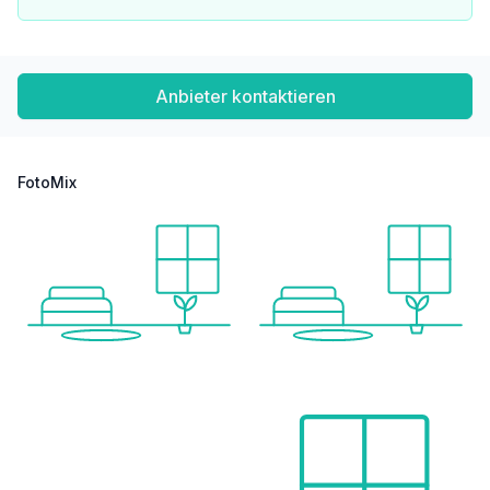
Verkehr
Bus <175m
U-Bahn <975m
Straßenbahn <175m
Anbieter kontaktieren
Bahnhof <1.025m
Autobahnanschluss <3.150m
Angaben Entfernung Luftlinie / Quelle: OpenStreetMap
FotoMix