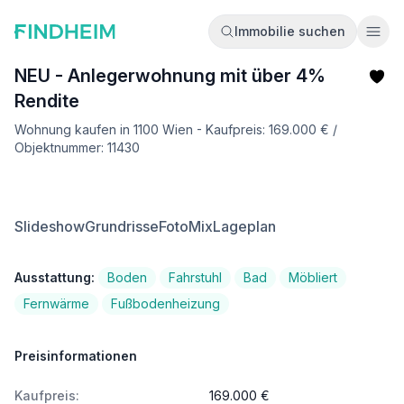
Immobilie suchen
Ope
NEU - Anlegerwohnung mit über 4%
Rendite
Wohnung kaufen in 1100 Wien - Kaufpreis: 169.000 € /
Objektnummer: 11430
Slideshow
Grundrisse
FotoMix
Lageplan
Ausstattung:
Boden
Fahrstuhl
Bad
Möbliert
Fernwärme
Fußbodenheizung
Preisinformationen
Kaufpreis:
169.000 €