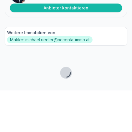
Anbieter kontaktieren
Weitere Immobilien von
Makler: michael.riedler@accenta-immo.at
Lade...
Fußzeile
Finde passende Kaufimmobilien
- oder werde gefunden!
Mit moderner Technologie zum perfekten Match.