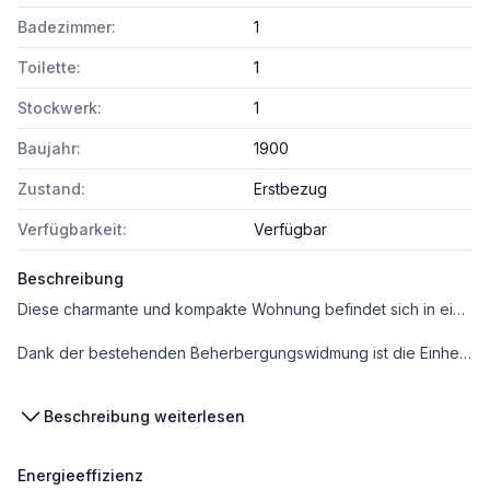
Badezimmer:
1
Toilette:
1
Stockwerk:
1
Baujahr:
1900
Zustand:
Erstbezug
Verfügbarkeit:
Verfügbar
Beschreibung
Diese charmante und kompakte Wohnung befindet sich in einem wunderschönen, modern sanierten Altbau und überzeugt durch ihre hochwertige Ausstattung.
Dank der bestehenden Beherbergungswidmung ist die Einheit für die Kurzzeitvermietung vorgesehen – ein attraktives Konzept, das dem Eigentümer stabile und überdurchschnittliche Renditen ermöglicht. Das Objekt wird derzeit bereits erfolgreich und zu sehr guten Konditionen vermietet.
Die Wohnung ist voll ausgestattet. Dabei wurde besonderer Wert auf Qualität, Design und Langlebigkeit gelegt.
Beschreibung weiterlesen
Im Wohnbereich sind hochwertige Parkettböden verlegt, während die Badezimmer mit edlen 60x60 cm Marazzi-Fliesen und bodengleichen Walk-in-Duschen ein exklusives Ambiente schaffen. Die modernen Küchenzeilen sind mit Induktionskochfeld, Mikrowelle, Kühlschrank sowie einer Design-Spüle mit schwarzen Armaturen ausgestattet.
Energieeffizienz
Das Apartment verfügt über ein ausklappbares 1-Sitzer-Sofa mit Bettfunktion sowie ein Boxspringbett in Hotelqualität, das höchsten Schlafkomfort bietet.