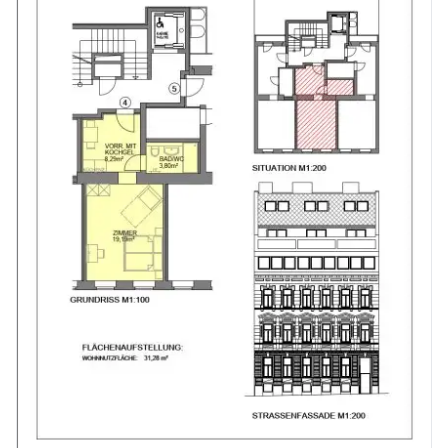
Der Vermittler ist als Doppelmakler tätig.
Sie möchten Ihre Immobilie verkaufen oder vermieten?
Vertrauen Sie auf unsere Erfahrung – mit geprüfter Qualität und transparenter Abwicklung.
Die Immobilien Card garantiert Ihnen, dass Sie mit einem geprüften Profi für Verkauf und Vermietung sprechen.
Infrastruktur / Entfernungen
Gesundheit
Arzt <50m
Apotheke <175m
Klinik <200m
Krankenhaus <1.825m
Kinder & Schulen
Schule <175m
Kindergarten <375m
Universität <850m
Höhere Schule <2.275m
Nahversorgung
Supermarkt <50m