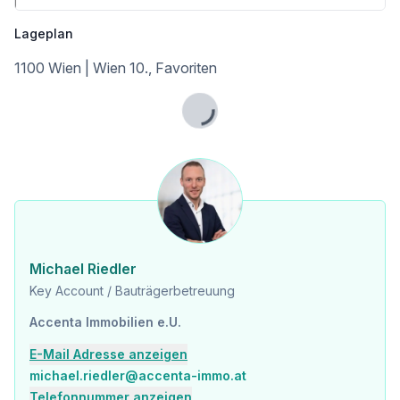
Bäckerei <150m
Lageplan
Einkaufszentrum <900m
1100 Wien | Wien 10., Favoriten
Sonstige
Geldautomat <100m
Bank <100m
Lade...
Post <100m
Polizei <600m
Verkehr
Bus <150m
U-Bahn <200m
Straßenbahn <100m
Bahnhof <200m
Autobahnanschluss <1.275m
Michael Riedler
Key Account / Bauträgerbetreuung
Angaben Entfernung Luftlinie / Quelle: OpenStreetMap
Accenta Immobilien e.U.
E-Mail Adresse anzeigen
michael.riedler@accenta-immo.at
Telefonnummer anzeigen