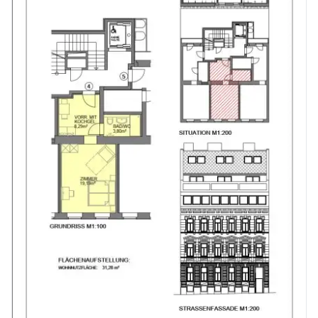
Zahlen, Daten, kalkulierte Werte | Beispielwohnung
* Wohnfläche: 34,44 m²
* Kaufpreis: € 235.611,- netto (zzgl. 20% USt.)
* Monatliche Miete: € 906,- netto
* Rendite: 4,34 %
Kaufpreise
Netto-Kaufpreis* ab € 180.000,- (zzgl. 20 % USt.)
Möbel- und Einrichtungspaket ist NICHT im Kaufpreis enthalten. Die Preise sind beim jeweiligen Objekt angeführt.
Alle verfügbaren Wohnungen finden Sie unter: www.accenta-immo.at/sen35 [https://www.accenta-immo.at/sen35]
-------------
Rechtlicher Hinweis:
Alle Angaben beruhen auf Vergangenheitswerten und Annahmen; sie stellen keine Garantie für zukünftige Entwicklungen dar. Sämtliche Bilder, Visualisierungen, Pläne und KI-generierte Darstellungen, die in den Inseraten verwendet werden, dienen ausschließlich als Referenz. Die gezeigte Einrichtung und Fotos sind beispielhaft und können von der tatsächlichen Ausstattung oder dem Layout abweichen. Alle Angaben beruhen auf Informationen des Verkäufers.
Noch nichts gefunden? Wir informieren Sie über geeignete Immobilienangebote noch vor allen anderen.
Legen Sie jetzt Ihren individuellen Suchagenten unter folgendem Link an. Wir schicken Ihnen passende Immobilien exklusiv vorab zu.
Suchagent anlegen [https://accenta-immobilien.service.immo/registrieren/de] - https://accenta-immobilien.service.immo/registrieren/de
Wir weisen darauf hin, dass zwischen dem Vermittler und dem zu vermittelnden Dritten ein familiäres oder wirtschaftliches Naheverhältnis besteht.