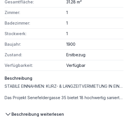
Gesamtfläche:
31.28 m²
Zimmer:
1
Badezimmer:
1
Stockwerk:
1
Baujahr:
1900
Zustand:
Erstbezug
Verfügbarkeit:
Verfügbar
Beschreibung
STABILE EINNAHMEN: KURZ- & LANGZEITVERMIETUNG IN EINEM INVESTMENT!
Das Projekt Senefeldergasse 35 bietet 18 hochwertig sanierte Wohnungen in einem stilvollen Altbau, der historischen Charme mit modernem Wohnkomfort verbindet. Ein Großteil der Einheiten verfügt über attraktive Außenflächen wie Balkone oder Terrassen.
Sie erwerben eine Anlegerwohnung im Eigentum und erhalten Mieteinnahmen aus:
Beschreibung weiterlesen
* Kurzzeitvermietung (mit Betreiberkonzept)
* Langzeitvermietung