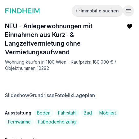
Immobilie suchen
Ope
NEU - Anlegerwohnungen mit
Einnahmen aus Kurz- &
Langzeitvermietung ohne
Vermietungsaufwand
Wohnung kaufen in 1100 Wien - Kaufpreis: 180.000 € /
Objektnummer: 10292
Slideshow
Grundrisse
FotoMix
Lageplan
Ausstattung:
Boden
Fahrstuhl
Bad
Möbliert
Fernwärme
Fußbodenheizung