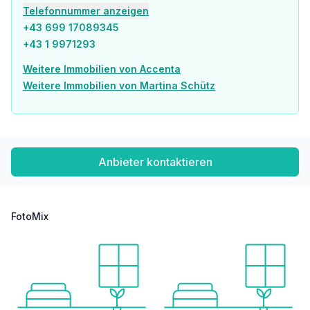
Supermarkt <50m
Telefonnummer anzeigen
Bäckerei <150m
+43 699 17089345
Einkaufszentrum <900m
+43 1 9971293
Sonstige
Weitere Immobilien von Accenta
Geldautomat <100m
Weitere Immobilien von Martina Schütz
Bank <100m
Post <100m
Polizei <600m
Verkehr
Bus <150m
Anbieter kontaktieren
U-Bahn <200m
Straßenbahn <100m
Bahnhof <200m
Autobahnanschluss <1.275m
FotoMix
Angaben Entfernung Luftlinie / Quelle: OpenStreetMap