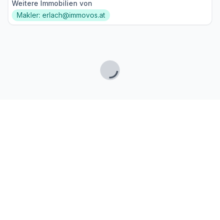
Weitere Immobilien von
Makler: erlach@immovos.at
Lade...
Fußzeile
Finde passende Kaufimmobilien
- oder werde gefunden!
Mit moderner Technologie zum perfekten Match.
FINDHEIM
Startseite