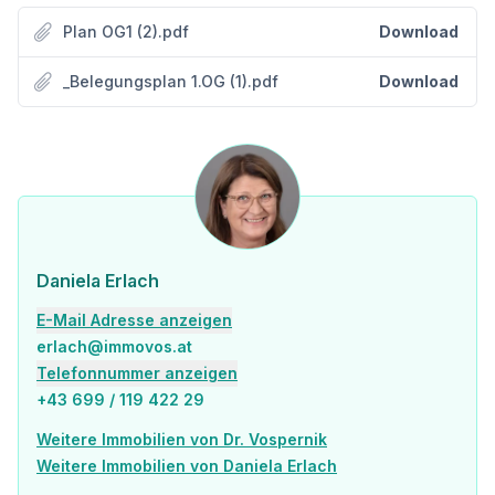
Der Standort
Plan OG1 (2).pdf
Download
Das Bürogebäude am Donaukanal in Wien-Landstraße beeindruckt durch seine außergewöhnliche Lage, die urbanen Komfort mit einer naturnahen Umgebung verbindet. Diese Kombination macht es besonders attraktiv für Unternehmen, die sowohl die Nähe zur Wiener Innenstadt als auch die Vorzüge der grünen Umgebung schätzen. Das Gebäude überzeugt mit einer hervorragenden Verkehrsanbindung: Die U3 ermöglicht eine schnelle Erreichbarkeit der Innenstadt, während die Anbindung an die Süd-Ost Tangente und den Flughafen über die Erdberger Lände ideale Voraussetzungen für Pendler und Geschäftsreisende bietet. Für Radfahrer ist das Bürohaus ebenfalls optimal gelegen - mehrere Fahrradwege führen direkt zum Gebäude, und der Erdberger Steg bietet eine direkte Verbindung zum Grünen Prater. Zusätzlich zur Lage punktet das Bürohaus mit einer erstklassigen Infrastruktur. Im Erdgeschoss befinden sich ein CafÃ© und ein Nahversorger, die den täglichen Bedarf der Mieter abdecken. In der näheren Umgebung stehen zahlreiche Lokale sowie ein Fitnesscenter zur Verfügung, was die Attraktivität des Standorts weiter erhöht.
_Belegungsplan 1.OG (1).pdf
Download
Das Bürogebäude beeindruckt mit markanter Architektur und hoher Transparenz, die eine helle, einladende Atmosphäre schaffen. Besonderheiten wie sieben großzügige Terrassen und eine repräsentative, zweigeschossige Lobby unterstreichen das moderne Design. Die offenen und flexibel gestaltbaren Flächen bieten nicht nur höchsten Komfort, sondern auch einen traumhaften Ausblick. Das 9- geschossige Gebäude verfügt über eine Gesamtmietfläche von 14.100 m². Zudem stehen den Mietern 71 PKW-Stellplätze in der Tiefgarage, ein eigener Fahrradabstellraum und Duschen im Erdgeschoss zur Verfügung, was den Komfort und die Attraktivität des Standorts zusätzlich erhöh
â Büros: 1. - 9.Obergeschoss
â Erdgeschoss: Lobby und Dusche
â Großzügiger Innenhof
â Tiefgarage mit 71 PKW-Stellplätzen
â E-Ladestationen
â Fahrradabstellraum
IV. Die Ausstattung Die Büroflächen zeichnen sich durch einen Ausbauraster von nur 1,25 m aus, wodurch höchste Effizienz und nahezu grenzenlose Flexibilität geboten werden. Kühlbalken mit Frischluftanschluss, ein Doppelboden, eine leistungsstarke Belüftungsanlage mit Wärmerückgewinnung sowie öffenbare Fenster mit integriertem Sonnenschutz garantieren größtmögliche Anpassungsfähigkeit und ein optimales Raumklima. Den Büroflächen sind teilweise Terrassen als Freibereiche zugeordnet.
Daniela Erlach
â Lobby mit Portier und Videoüberwachung â 5 Aufzugsanlagen
E-Mail Adresse anzeigen
â Integrierter Sonnenschutz in den Fenstern für ein angenehmes Raumklima
erlach@immovos.at
â Photovoltaik Anlage am Dach
Telefonnummer anzeigen
â Kartensystem für 24h Zutritt
Dusche & Garderoben im EG für Sportler
+43 699 / 119 422 29
Außenwerbung durch Pylon vor Gebäude möglich
Weitere Immobilien von Dr. Vospernik
Facility Management
Kühlbalken, Heizkörper, Lüftung
Weitere Immobilien von Daniela Erlach
Gasheizung mit integriertem Solarrückgewinnungssystem