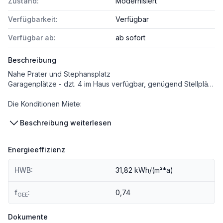
Zustand:
Modernisiert
Verfügbarkeit:
Verfügbar
Verfügbar ab:
ab sofort
Beschreibung
Nahe Prater und Stephansplatz
Garagenplätze - dzt. 4 im Haus verfügbar, genügend Stellplätze in Nachbarparkhaus
Die Konditionen Miete:
Büro: € 16,90/m² (je nach Investition)
Beschreibung weiterlesen
Terrasse: € 6,00/m²
Betriebskosten (inkl. Heizung/Kühlung) aconto: € 5,50/m²
Sonstiges: Laufzeit befristet, Kaution ab 3 Bruttomonatssmieten
Energieeffizienz
Verfügbarkeit: ab sofort
Alle Beträge netto per Monat (zzgl. USt)
HWB:
31,82 kWh/(m²*a)
Infrastruktur im Gebäude
f
:
0,74
*Einladende Lobby mit Empfang
GEE
*Supermarkt, Restaurants, Fitnessstudio, Kantine im Gebäude
Veranstaltungsräume, Gymnastikraum, Fahrradabstellraum
Dokumente