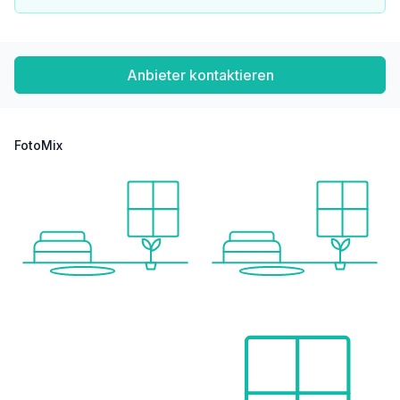
Internet Provider: A1 Telekom, Colt, UPC
Daniela Erlach
Anbieter kontaktieren
erlach@immovos.at
Tel. 069911942229
FotoMix
Heizwärmebedarf: 31,82 kWH/qm/Jahr
fGEE: 0,740