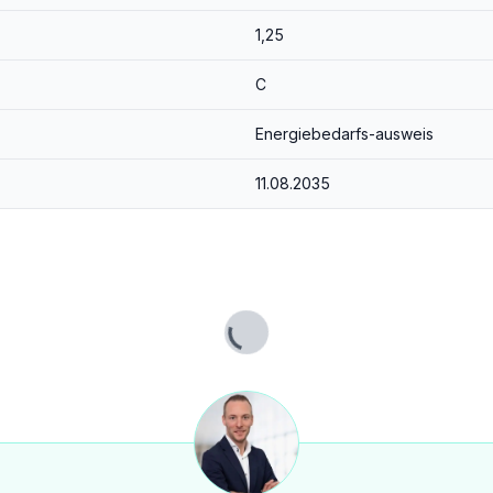
1,25
d transparenter Abwicklung.
C
 Verkauf und Vermietung sprechen.
Energiebedarfs-ausweis
11.08.2035
Lade...