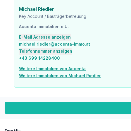
Bäckerei <225m
Einkaufszentrum <575m
Michael Riedler
Key Account / Bauträgerbetreuung
Sonstige
Geldautomat <250m
Accenta Immobilien e.U.
Bank <375m
E-Mail Adresse anzeigen
Post <375m
Polizei <375m
michael.riedler@accenta-immo.at
Telefonnummer anzeigen
Verkehr
+43 699 14228400
Bus <200m
U-Bahn <300m
Weitere Immobilien von Accenta
Straßenbahn <275m
Weitere Immobilien von Michael Riedler
Bahnhof <375m
Autobahnanschluss <900m
Angaben Entfernung Luftlinie / Quelle: OpenStreetMap
FotoMix