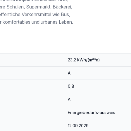
sich diese attraktive Mietwohnung in 1210 Wien – Ihr neues Zuhause wartet auf Sie!
here Schulen, Supermarkt, Bäckerei,
ffentliche Verkehrsmittel wie Bus,
gebote noch vor allen anderen.
 passende Immobilien exklusiv vorab zu.
r komfortables und urbanes Leben.
mobilientreuhand.service.immo/registrieren/de
der wirtschaftliches Naheverhältnis besteht.
aklers – einseitig nur für den Vermieter tätig ist.
23,2 kWh/(m²*a)
A
0,8
A
Energiebedarfs-ausweis
12.09.2029