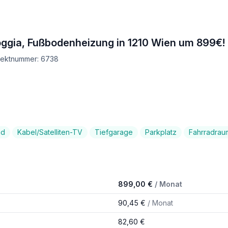
gia, Fußbodenheizung in 1210 Wien um 899€!
bjektnummer: 6738
ad
Kabel/Satelliten-TV
Tiefgarage
Parkplatz
Fahrradrau
899,00 €
/ Monat
90,45 €
/ Monat
82,60 €