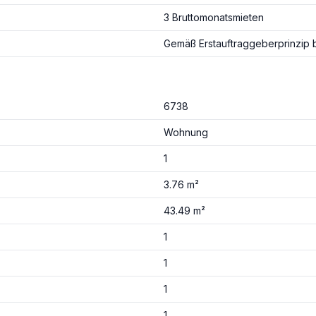
3 Bruttomonatsmieten
Gemäß Erstauftraggeberprinzip b
6738
Wohnung
1
3.76 m²
43.49 m²
1
1
1
1