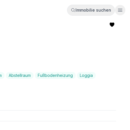
Immobilie suchen
Ope
m
Abstellraum
Fußbodenheizung
Loggia