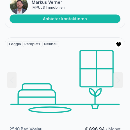
Markus Verner
IMPULS Immobilien
Anbieter kontaktieren
Loggia
Parkplatz
Neubau
2540 Bad Vöslau
€ 896,94
/ Monat