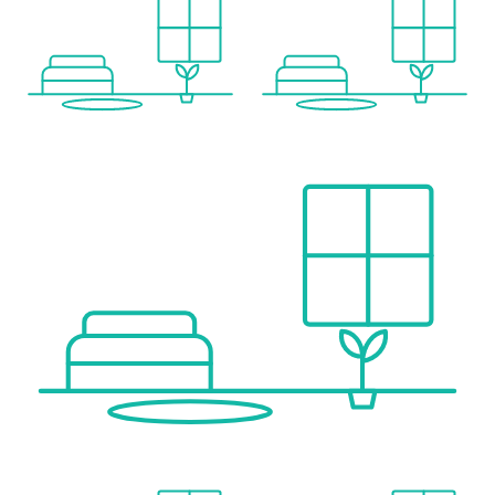
Verkehr
Bus <200m
U-Bahn <300m
Straßenbahn <275m
Bahnhof <375m
Autobahnanschluss <900m
Angaben Entfernung Luftlinie / Quelle: OpenStreetMap