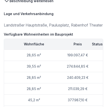
Beschreibung weiterlesen
ANLEGERWOHNUNGEN AUF STIEGE 1 & 2
Lage und Verkehrsanbindung
Vorsorge-Wohnungs-Modell mit Sorglos-Vermietungs-Konzept:
Landstraßer Hauptstraße, Paulusplatz, Rabenhof Theater
* professionelles, zentrales Management übernimmt die Verwaltung und Verrechnung
* 28 Apartments für Kurzzeitvermietung mit gewerblichem Betreiber
Verfügbare Wohneinheiten im Bauprojekt
* 2 Wohnungen mit Langfristigen Mietverträgen
* Mieteinnahmen in gemeinsamen Mietenpool
Wohnfläche
Preis
Status
* Kalkulierte Mietrendite über 4% pro Jahr
VERFÜGBARE WOHNUNGEN / LINK ZUM PROJEKT [https://www.paulus5.at]
28,65 m²
199.097,47 €
39,55 m²
274.844,85 €
ZENTRALES MANAGEMENT
28,85 m²
240.409,23 €
Ein professionelles, zentrales Management übernimmt sämtliche Verwaltungsaufgaben:
28,85 m²
211.039,29 €
* Vermietung (Kurz- und Langzeit)
* Mietvertragsabwicklung und Mieterbetreuung
45,2 m²
377.987,10 €
* Wartung und Instandhaltung
* Abwicklung aller Betriebs- und Nebenkosten