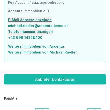
Gesundheit
Key Account / Bauträgerbetreuung
Arzt <175m
Apotheke <350m
Accenta Immobilien e.U.
Klinik <250m
E-Mail Adresse anzeigen
Krankenhaus <300m
michael.riedler@accenta-immo.at
Kinder & Schulen
Telefonnummer anzeigen
Schule <125m
+43 699 14228400
Kindergarten <150m
Universität <625m
Weitere Immobilien von Accenta
Höhere Schule <600m
Weitere Immobilien von Michael Riedler
Nahversorgung
Supermarkt <125m
Bäckerei <225m
Einkaufszentrum <575m
Anbieter kontaktieren
Sonstige
Geldautomat <250m
Bank <375m
Post <375m
FotoMix
Polizei <375m