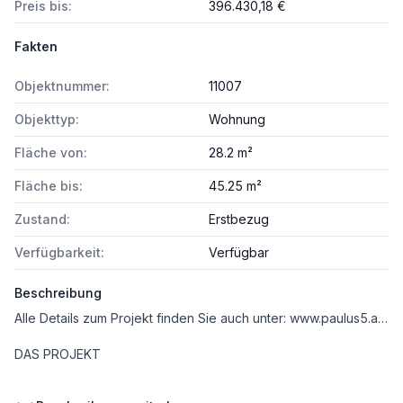
Preis bis:
396.430,18 €
Fakten
Objektnummer:
11007
Objekttyp:
Wohnung
Fläche von:
28.2 m²
Fläche bis:
45.25 m²
Zustand:
Erstbezug
Verfügbarkeit:
Verfügbar
Beschreibung
Alle Details zum Projekt finden Sie auch unter: www.paulus5.at [https://www.paulus5.at]
DAS PROJEKT
Die Paulusgasse 5 befindet sich in exzellenter Stadtlage mit optimaler Verkehrsanbindung und perfekter Infrastruktur. Es entstehen 58 neue, moderne und energieeffiziente Eigentumswohnungen mit knapp 2.900 m² Wohnfläche und ca. 500m² Freifläche. 65% der Eigentumswohnungen sind für Eigennutzer und 35% für Anleger mit einem innovativen Vorsorge-Wohnungs-Modell mit Sorglos-Vermietungs-Konzept und überdurchschnittlichen Renditen geplant. Das Projekt besteht aus insgesamt vier Gebäudeteilen (4. Stiegen) mit großem Innenhof, einem neu aufgestockten Dachgeschoß, sowie die zwei Townhouses in Innenlage. Die Bestandswohnungen in den Hauptgebäuden werden vollständig und hochwertig saniert, viele davon mit einem neuen Balkon ausgestattet, das Heiz- Kühlsystem wird durch eine nachhaltige zentrale Luftwärmepumpe ersetzt, bei jeder Stiege wird ein Aufzug installiert, der große Innenhof wird begrünt. Das Gebäude wird aufgestockt und in den zwei 2 Dachgeschoßen entstehen 7 neue Wohnungen mit Außenflächen. Im hinteren Teil des Gebäudes entstehen zwei Townhouses mit Grünflächen.