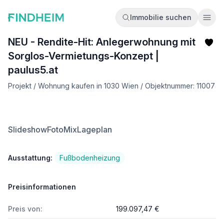
Immobilie suchen
Ope
NEU - Rendite-Hit: Anlegerwohnung mit
Sorglos-Vermietungs-Konzept |
paulus5.at
Projekt / Wohnung kaufen in 1030 Wien / Objektnummer: 11007
Slideshow
FotoMix
Lageplan
Ausstattung:
Fußbodenheizung
Preisinformationen
Preis von:
199.097,47 €