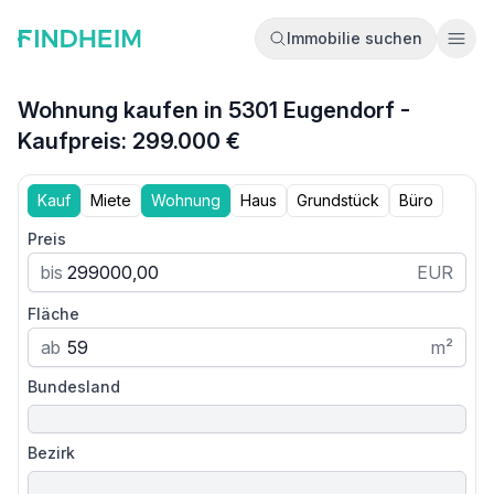
Immobilie suchen
Ope
Wohnung kaufen in 5301 Eugendorf -
Kaufpreis: 299.000 €
Kauf
Miete
Wohnung
Haus
Grundstück
Büro
Preis
bis
EUR
Fläche
ab
m²
Bundesland
Bezirk