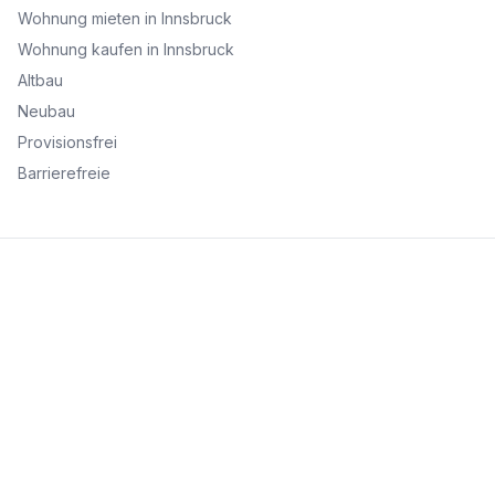
Wohnung mieten in Innsbruck
Wohnung kaufen in Innsbruck
Altbau
Neubau
Provisionsfrei
Barrierefreie
Fußzeile
Finde passende Kaufimmobilien
- oder werde gefunden!
Mit moderner Technologie zum perfekten Match.
FINDHEIM
Startseite