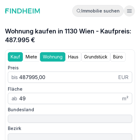
Immobilie suchen
Ope
Wohnung kaufen in 1130 Wien - Kaufpreis:
487.995 €
Kauf
Miete
Wohnung
Haus
Grundstück
Büro
Preis
bis
EUR
Fläche
ab
m²
Bundesland
Bezirk