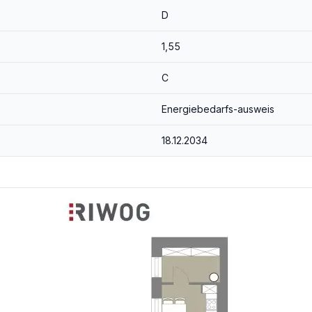
D
1,55
C
Energiebedarfs-ausweis
18.12.2034
t 438,47€ Gesamtmiete (Stand 01.04.2025)
tfernt, Bus 10A & 63A in Gehweite
telbarer Nähe (HOFER, BILLA, SPAR).