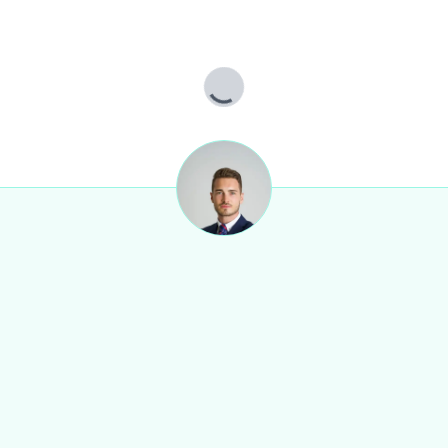
der wirtschaftliches Naheverhältnis besteht.
Lade...