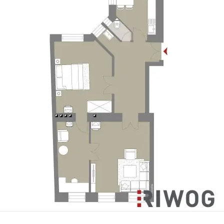
e Rücklagen)
nd Barauslagen)
 Gleich Kontakt aufnehmen!
r Informationen wie z.B. der Lage. Sehr gerne sind wir auf diesem Wege bereit, uns um sämtliche Anliegen rasch und kompetent zu kümmern.
teht. Der Vermittler ist als Doppelmakler tätig.
iele für den Zustand der jeweiligen unbefristet vermieteten Wohnung darstellen.