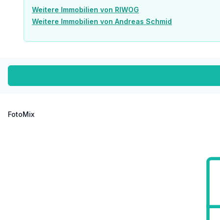
Weitere Immobilien von RIWOG
Sonstige
Weitere Immobilien von Andreas Schmid
Geldautomat <525m
Bank <525m
Post <275m
Polizei <675m
Verkehr
Bus <50m
U-Bahn <125m
Straßenbahn <625m
FotoMix
Bahnhof <150m
Autobahnanschluss <2.975m
Angaben Entfernung Luftlinie / Quelle: OpenStreetMap