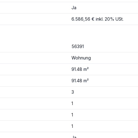
Ja
6.586,56 € inkl. 20% USt.
56391
Wohnung
91.48 m²
91.48 m²
3
1
1
1
Ja