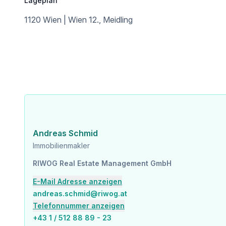
Lageplan
Wir weisen darauf hin, dass zwischen dem Vermittler und dem zu vermittelnden Dritten ein familiäres o
1120 Wien | Wien 12., Meidling
Der Vermittler ist als Doppelmakler tätig.
Infrastruktur / Entfernungen
Gesundheit
Arzt <275m
Apotheke <375m
Klinik <400m
Krankenhaus <2.050m
Kinder & Schulen
Andreas Schmid
Schule <275m
Immobilienmakler
Kindergarten <325m
Universität <650m
RIWOG Real Estate Management GmbH
Höhere Schule <1.450m
E-Mail Adresse anzeigen
Nahversorgung
andreas.schmid@riwog.at
Supermarkt <175m
Telefonnummer anzeigen
Bäckerei <625m
+43 1 / 512 88 89 - 23
Einkaufszentrum <425m