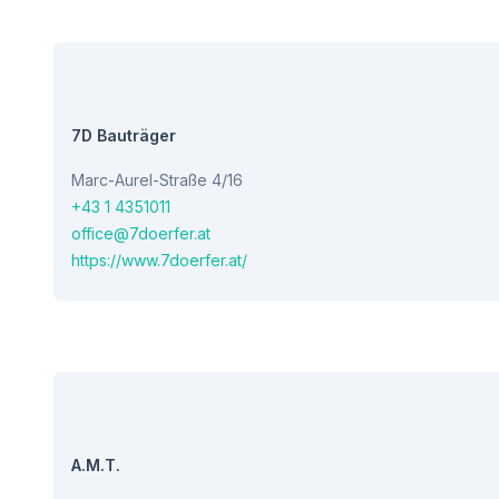
7D Bauträger
Marc-Aurel-Straße 4/16
+43 1 4351011
office@7doerfer.at
https://www.7doerfer.at/
A.M.T.