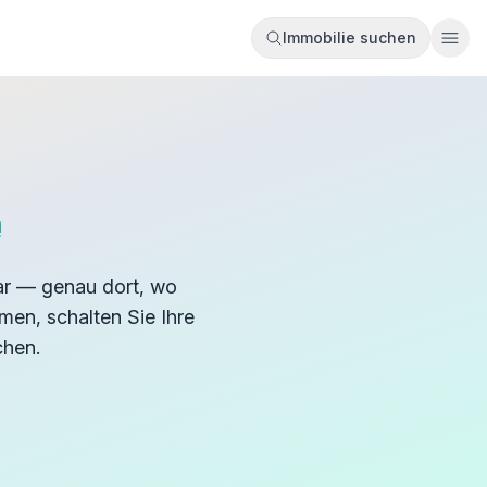
Immobilie suchen
Ope
n
ar — genau dort, wo
en, schalten Sie Ihre
chen.