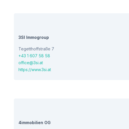
3SI Immogroup
Tegetthoffstraße 7
+43 1 607 58 58
office@3si.at
https://www.3si.at
4immobilien OG