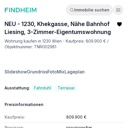
Immobilie suchen
Ope
NEU - 1230, Khekgasse, Nähe Bahnhof
Liesing, 3-Zimmer-Eigentumswohnung
Wohnung kaufen in 1230 Wien - Kaufpreis: 809.900 € /
Objektnummer: TNR002981
Slideshow
Grundriss
FotoMix
Lageplan
Ausstattung:
Fahrstuhl
Terrasse
Preisinformationen
Kaufpreis:
809.900 €
Provision:
provisionsfrei