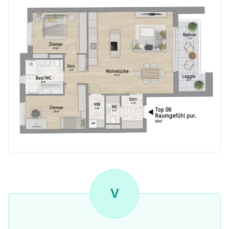
- 3-Zimmer-Eigentumswohnung
- Nähe Bahnhof Liesing
- Auf Eigengrund
- Hebe-/Schiebetür vom Wohnbereich zur Terrasse
- Badezimmer mit Dusche, Badewanne und WC
- Extra Wirtschaftsraum mit Waschmaschinenanschluss
- 1 WC in eigenem Raum
- Hochwertige Markenausstattung (Echtholzparkett, Feinsteinzeug-Fliesen, Holz-Alu-Fenster mit 3-fach Isolierverglasung, uvm.)
- Effizientes Heiz- und Kühlsystem mit Wärmepumpe
- Einzeln regulierbare Fußbodenheizung in allen Zimmern inkl. Badezimmer
- Regulierbare Deckenkühlung in allen Zimmern
- Photovoltaik-Anlage am Dach zur teilweisen Energiegewinnung für Allgemeinbereiche
- Provisionsfrei - direkt vom Bauträger
- Kaufpreis schlüsselfertig: 809.900 EUR
Beste Lage. Beste Aussichten.
V
- In der Nähe des S-Bahnhofs Liesing
- In netter Siedlungslage mit top Infrastruktur
- Unweit ins Grüne (Kalksburger Grat, Weinberge Mauer und Perchtoldsdorfer Heide)
- Gute Verkehrsanbindung durch A23