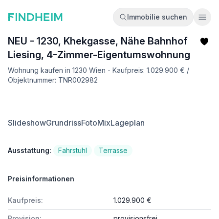
Immobilie suchen
Ope
NEU - 1230, Khekgasse, Nähe Bahnhof
Liesing, 4-Zimmer-Eigentumswohnung
Wohnung kaufen in 1230 Wien - Kaufpreis: 1.029.900 € /
Objektnummer: TNR002982
Slideshow
Grundriss
FotoMix
Lageplan
Ausstattung:
Fahrstuhl
Terrasse
Preisinformationen
Kaufpreis:
1.029.900 €
Provision:
provisionsfrei