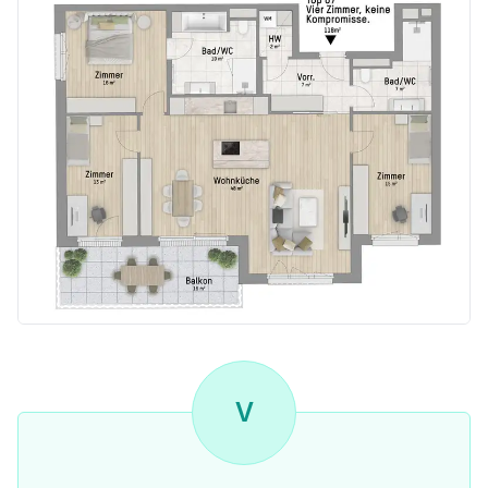
- 4-Zimmer-Eigentumswohnung
- Nähe Bahnhof Liesing
- Auf Eigengrund
- Hebe-/Schiebetür vom Wohnbereich zur Terrasse
- 2 Badezimmer, eines davon mit Badewanne
- Extra Wirtschaftsraum mit Waschmaschinenanschluss
- Hochwertige Markenausstattung (Echtholzparkett, Feinsteinzeug-Fliesen, Holz-Alu-Fenster mit 3-fach Isolierverglasung, uvm.)
- Effizientes Heiz- und Kühlsystem mit Wärmepumpe
- Einzeln regulierbare Fußbodenheizung in allen Zimmern inkl. Badezimmer
- Regulierbare Deckenkühlung in allen Zimmern
- Photovoltaik-Anlage am Dach zur teilweisen Energiegewinnung für Allgemeinbereiche
- Provisionsfrei - direkt vom Bauträger
- Kaufpreis schlüsselfertig: 1.029.900 EUR
Beste Lage. Beste Aussichten.
- In der Nähe des S-Bahnhofs Liesing
V
- In netter Siedlungslage mit top Infrastruktur
- Unweit ins Grüne (Kalksburger Grat, Weinberge Mauer und Perchtoldsdorfer Heide)
- Gute Verkehrsanbindung durch A23
- Shopping Center Riverside fußläufig erreichbar