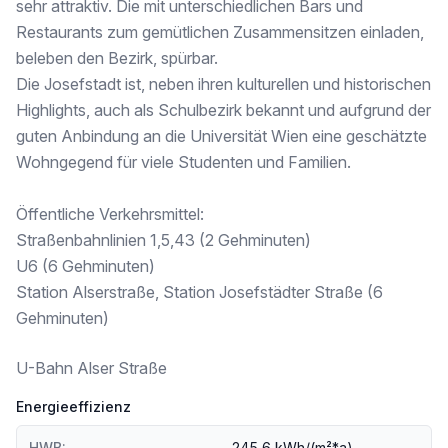
sehr attraktiv. Die mit unterschiedlichen Bars und
Für einen Besichtigungstermin oder Fragen stehe ich Ihnen gern zur Verfügung.
Restaurants zum gemütlichen Zusammensitzen einladen,
Wir weisen darauf hin, dass zwischen dem Vermittler und dem zu vermittelnden Dritten ein familiäres oder wirtschaftliches Naheverhältnis besteht.
beleben den Bezirk, spürbar.
Die Josefstadt ist, neben ihren kulturellen und historischen
Der Vermittler ist als Doppelmakler tätig.
Highlights, auch als Schulbezirk bekannt und aufgrund der
Infrastruktur / Entfernungen
guten Anbindung an die Universität Wien eine geschätzte
Wohngegend für viele Studenten und Familien.
Gesundheit
Arzt <500m
Öffentliche Verkehrsmittel:
Apotheke <500m
Klinik <500m
Straßenbahnlinien 1,5,43 (2 Gehminuten)
Krankenhaus <500m
U6 (6 Gehminuten)
Station Alserstraße, Station Josefstädter Straße (6
Kinder & Schulen
Schule <500m
Gehminuten)
Kindergarten <500m
Universität <500m
U-Bahn Alser Straße
Höhere Schule <500m
Energieeffizienz
Nahversorgung
Supermarkt <500m
HWB:
245,6 kWh/(m²*a)