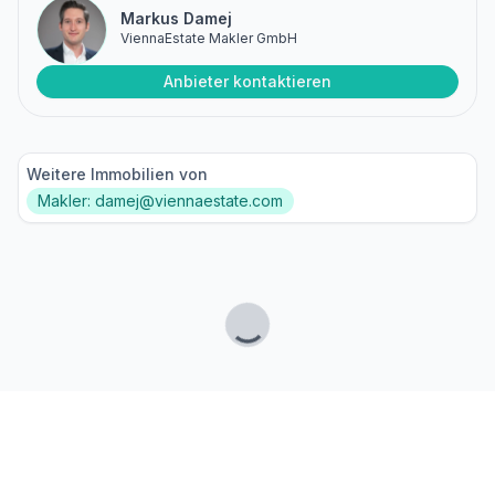
Markus Damej
ViennaEstate Makler GmbH
Anbieter kontaktieren
Weitere Immobilien von
Makler: damej@viennaestate.com
Lade...
Fußzeile