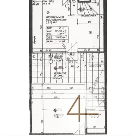
12min mit dem Autobus 26A zur Aspernstraße U2
27min mit dem Autobus 26A zum Donauzentrum
Es können optional zwei Tiefgaragenstellplätze zu je € 86,– pro Stellplatz angemietet werden.
Gerne steht Ihnen Herr Michael Hellebrand für weitere Fragen bzw. flexibel gestaltbare Besichtigungstermine unter 0664 75346995 [tel:066475346995] zur Verfügung.
www.4immobilien.at
Wir weisen ausdrücklich auf unser wirtschaftliches Naheverhältnis mit dem Abgeber/der Abgeberin und auf unsere Vermittlungstätigkeit als Doppelmakler hin.
Irrtum und Änderungen vorbehalten!
Wir weisen darauf hin, dass zwischen dem Vermittler und dem zu vermittelnden Dritten ein familiäres oder wirtschaftliches Naheverhältnis besteht.
Der Vermittler ist als Doppelmakler tätig.