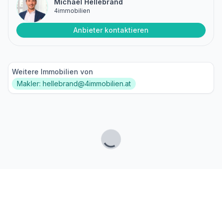
Michael Hellebrand
4immobilien
Anbieter kontaktieren
Weitere Immobilien von
Makler: hellebrand@4immobilien.at
Lade...
Fußzeile
Finde passende Kaufimmobilien
- oder werde gefunden!