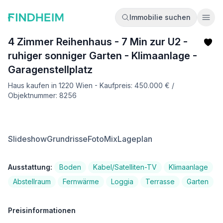
Immobilie suchen
Ope
4 Zimmer Reihenhaus - 7 Min zur U2 -
ruhiger sonniger Garten - Klimaanlage -
Garagenstellplatz
Haus kaufen in 1220 Wien - Kaufpreis: 450.000 € /
Objektnummer: 8256
Slideshow
Grundrisse
FotoMix
Lageplan
Ausstattung:
Boden
Kabel/Satelliten-TV
Klimaanlage
Abstellraum
Fernwärme
Loggia
Terrasse
Garten
Preisinformationen