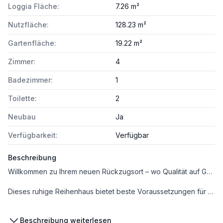
Loggia Fläche:
7.26 m²
Nutzfläche:
128.23 m²
Gartenfläche:
19.22 m²
Zimmer:
4
Badezimmer:
1
Toilette:
2
Neubau
Ja
Verfügbarkeit:
Verfügbar
Beschreibung
Willkommen zu Ihrem neuen Rückzugsort – wo Qualität auf Geborgenheit trifft
Dieses ruhige Reihenhaus bietet beste Voraussetzungen für eine grüne Zukunft und modernen Urban Lifestyle. Genießen Sie das Leben am Stadtrand – mit der Metropole nur wenige Minuten entfernt. Auf Qualität, Ästhetik und Nachhaltigkeit wird hier besonderer Wert gelegt. Ursprünglich als 4-Zimmer-Wohnung konzipiert, lässt sich der Grundriss mit einem kleinen Umbau ganz einfach wieder in diese Struktur zurückführen – ideal für Familien oder alle, die mehr Raum für Leben und Arbeiten wünschen.
Kurzinfo Ausführung und Ausstattung
Beschreibung weiterlesen