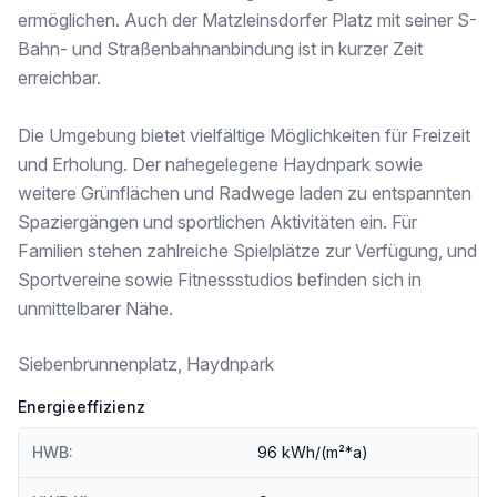
Höhere Schule <1.000m
ermöglichen. Auch der Matzleinsdorfer Platz mit seiner S-
Nahversorgung
Bahn- und Straßenbahnanbindung ist in kurzer Zeit
Supermarkt <250m
erreichbar.
Bäckerei <250m
Einkaufszentrum <1.250m
Die Umgebung bietet vielfältige Möglichkeiten für Freizeit
Sonstige
und Erholung. Der nahegelegene Haydnpark sowie
Geldautomat <250m
weitere Grünflächen und Radwege laden zu entspannten
Bank <250m
Spaziergängen und sportlichen Aktivitäten ein. Für
Post <500m
Polizei <750m
Familien stehen zahlreiche Spielplätze zur Verfügung, und
Sportvereine sowie Fitnessstudios befinden sich in
Verkehr
unmittelbarer Nähe.
Bus <250m
U-Bahn <500m
Straßenbahn <500m
Siebenbrunnenplatz, Haydnpark
Bahnhof <500m
Autobahnanschluss <3.500m
Energieeffizienz
Angaben Entfernung Luftlinie / Quelle: OpenStreetMap
HWB:
96 kWh/(m²*a)