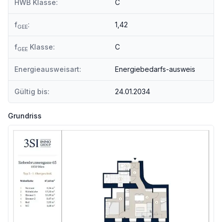
HWB Klasse:
C
f
:
1,42
GEE
f
Klasse:
C
GEE
Energieausweisart:
Energiebedarfs-ausweis
Gültig bis:
24.01.2034
Grundriss