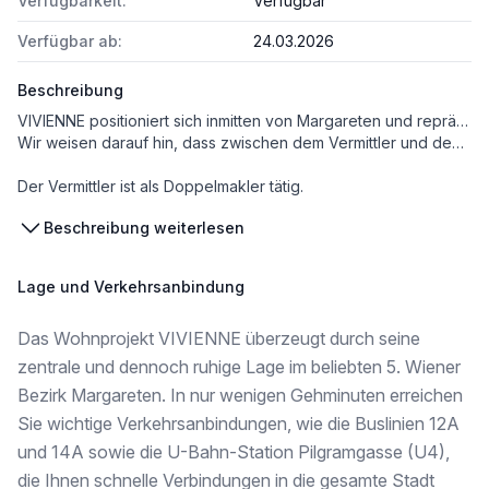
Verfügbarkeit:
Verfügbar
Verfügbar ab:
24.03.2026
Beschreibung
VIVIENNE positioniert sich inmitten von Margareten und repräsentiert stilvolles Wohnen und reine Lebensfreude. Der wiederbelebte Wiener Altbau in der Siebenbrunnengasse 65 im Herzen des 5. Bezirks zeigt sich zeitlos, elegant und voller Elan. Seine Bauweise ist ebenso beeindruckend und lebendig wie die von Wien. Die Lage befindet sich strategisch zwischen dem geschäftigen Stadtleben und dem malerischen Einsiedlerpark und verbindet urbanen Charme mit erholungsreichen Rückzugsorten. In Margareten gibt es eine Vielzahl von Restaurants und erstklassigen Verkehrsanbindungen, die das Leben anregen.
Wir weisen darauf hin, dass zwischen dem Vermittler und dem zu vermittelnden Dritten ein familiäres oder wirtschaftliches Naheverhältnis besteht.
Der Vermittler ist als Doppelmakler tätig.
Beschreibung weiterlesen
Infrastruktur / Entfernungen
Gesundheit
Lage und Verkehrsanbindung
Arzt <250m
Apotheke <250m
Das Wohnprojekt VIVIENNE überzeugt durch seine
Klinik <1.000m
Krankenhaus <1.000m
zentrale und dennoch ruhige Lage im beliebten 5. Wiener
Bezirk Margareten. In nur wenigen Gehminuten erreichen
Kinder & Schulen
Sie wichtige Verkehrsanbindungen, wie die Buslinien 12A
Schule <250m
Kindergarten <250m
und 14A sowie die U-Bahn-Station Pilgramgasse (U4),
Universität <1.000m
die Ihnen schnelle Verbindungen in die gesamte Stadt