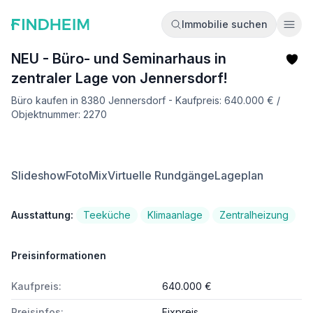
Immobilie suchen
Ope
NEU - Büro- und Seminarhaus in
zentraler Lage von Jennersdorf!
Büro kaufen in 8380 Jennersdorf - Kaufpreis: 640.000 € /
Objektnummer: 2270
Slideshow
FotoMix
Virtuelle Rundgänge
Lageplan
Ausstattung:
Teeküche
Klimaanlage
Zentralheizung
Preisinformationen
Kaufpreis:
640.000 €
Preisinfos:
Fixpreis