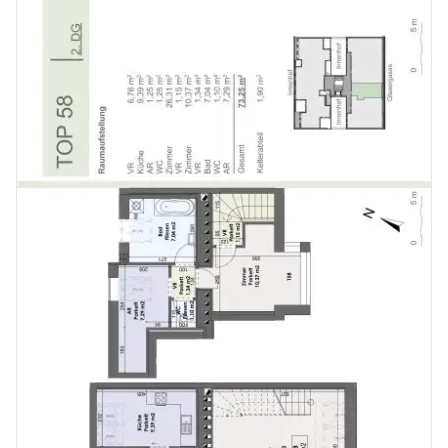
Top 9 47,34 m²
Top 10 47,90 m²
Top 11+12 69,73 m²
Nebenkosten bei Kauf:
3,5% Grunderwerbsteuer; 1,1% Grundbucheintrag; Vertragserrichtung/Treuhandschaft: 1,8 % zuzüglich 20% USt und Barauslagen, zuzüglich 0,5% bei Fremdfinanzierung mit KV-Erstellung und Treuhandschaft durch Kanzlei Dr Briem / Mag Malburg. Veranlassung des GB-Eintrages; 3% Vermittlungsprovision zuzügl. Ust. die bei Annahme des Kaufanbots direkt fällig wird, da wir in Vorleistung treten, ggf. Finanzierungskosten und Gebühren der Bank oder des Kreditinstitutes, sofern erforderlich.
Doppelmaklertätigkeit:
Wir, (die REM-Immobilienmakler & Co. KG), informieren Sie darüber, dass wir bei diesem Objekt eine Doppelmaklertätigkeit ausüben (§ 5 Abs. 3 MaklerG).
wirtschaftliches Naheverhältnis:
Zudem weisen wir, (die REM-Immobilienmakler GmbH & Co. KG), darauf hin, dass zum Abgeber ein wirtschaftliches Naheverhältnis besteht (30b Abs 1 KschG und §6 Abs. 4 MaklerG).
Alle Angaben beruhen auf Informationen des Eigentümers sowie der Hausverwaltung und sind ohne Gewähr.
Falls eine Finanzierung erforderlich ist, lassen Sie dies bitte vorab von der Bank ihres Vertrauens prüfen oder wir geben Ihnen den Kontakt zu unseren Finanzierungspartnern.
> danke vielmals
Wir weisen darauf hin, dass zwischen dem Vermittler und dem zu vermittelnden Dritten ein familiäres oder wirtschaftliches Naheverhältnis besteht.
Der Vermittler ist als Doppelmakler tätig.