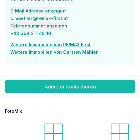
Polizei <500m
E-Mail Adresse anzeigen
c.maehler@remax-first.at
Verkehr
Bus <250m
Telefonnummer anzeigen
U-Bahn <250m
+43 664 211 48 10
Straßenbahn <250m
Bahnhof <250m
Weitere Immobilien von RE/MAX First
Autobahnanschluss <1.750m
Weitere Immobilien von Carsten Mähler
Angaben Entfernung Luftlinie / Quelle: OpenStreetMap
Anbieter kontaktieren
FotoMix