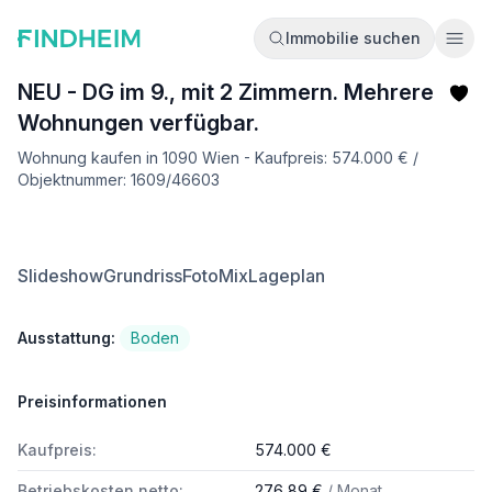
Immobilie suchen
Ope
NEU - DG im 9., mit 2 Zimmern. Mehrere
Wohnungen verfügbar.
Wohnung kaufen in 1090 Wien - Kaufpreis: 574.000 € /
Objektnummer: 1609/46603
Slideshow
Grundriss
FotoMix
Lageplan
Ausstattung:
Boden
Preisinformationen
Kaufpreis:
574.000 €
Betriebskosten netto:
276,89 €
/ Monat