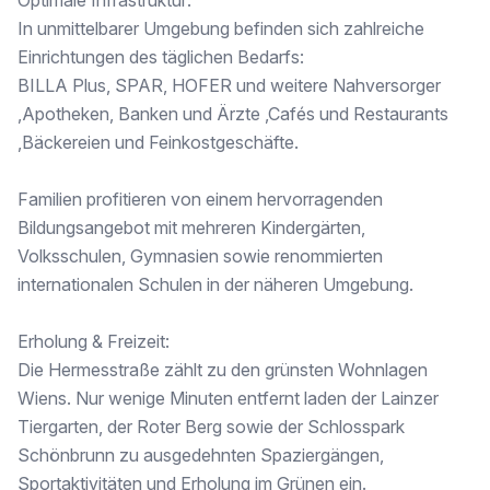
Optimale Infrastruktur:
• private Indoor-Sauna
In unmittelbarer Umgebung befinden sich zahlreiche
Einrichtungen des täglichen Bedarfs:
• luxuriöser Wellnessbereich
BILLA Plus, SPAR, HOFER und weitere Nahversorger
• traumhafte Gartenanlage
,Apotheken, Banken und Ärzte ,Cafés und Restaurants
,Bäckereien und Feinkostgeschäfte.
Ein privates Resort mitten in Wien.
Penthouse Top 3 – Wohnen über den Dächern Hietzings
Familien profitieren von einem hervorragenden
Bildungsangebot mit mehreren Kindergärten,
Das spektakuläre Penthouse bietet ein Wohngefühl der Extraklasse. Über eine elegante Außentreppe gelangen Sie auf die beeindruckende Dachterrasse.
Volksschulen, Gymnasien sowie renommierten
Highlights:
internationalen Schulen in der näheren Umgebung.
• großzügige Dachterrasse & genehmigter Whirlpool
Erholung & Freizeit:
• Solardusche & Vorbereitung für Outdoor-Küche
Die Hermesstraße zählt zu den grünsten Wohnlagen
Wiens. Nur wenige Minuten entfernt laden der Lainzer
• Vorbereitung für Pergola & traumhafter Panoramablick
Tiergarten, der Roter Berg sowie der Schlosspark
• wunderschöne Sonnenuntergänge mit Westausrichtung Richtung Lainzer Tiergarten
Schönbrunn zu ausgedehnten Spaziergängen,
Sportaktivitäten und Erholung im Grünen ein.