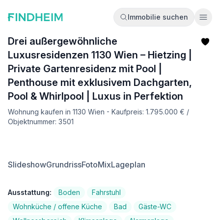
Immobilie suchen
Ope
Drei außergewöhnliche
Luxusresidenzen 1130 Wien – Hietzing |
Private Gartenresidenz mit Pool |
Penthouse mit exklusivem Dachgarten,
Pool & Whirlpool | Luxus in Perfektion
Wohnung kaufen in 1130 Wien - Kaufpreis: 1.795.000 € /
Objektnummer: 3501
Slideshow
Grundriss
FotoMix
Lageplan
Ausstattung:
Boden
Fahrstuhl
Wohnküche / offene Küche
Bad
Gäste-WC