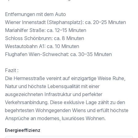
Ein Ort, an dem Luxus und Lebensqualität eine neue Dimension erreichen.
Entfernungen mit dem Auto
Wiener Innenstadt (Stephansplatz): ca. 20–25 Minuten
Exklusive Ausstattung auf höchstem Niveau
Mariahilfer Straße: ca. 12–15 Minuten
Schloss Schönbrunn: ca. 8 Minuten
Jede Wohnung überzeugt durch außergewöhnliche Wohnqualität:
Westautobahn A1: ca. 10 Minuten
✔Salzwasserpool inklusive automatischer Poolabdeckung
Flughafen Wien-Schwechat: ca. 30–35 Minuten
✔ private Indoor-Sauna
Fazit :
✔ luxuriöser Wellnessbereich
Die Hermesstraße vereint auf einzigartige Weise Ruhe,
Natur und höchste Lebensqualität mit einer
✔ Stellplätze inkl. E-Lade-Vorbereitung
ausgezeichneten Infrastruktur und perfekter
✔ Großzügige Wohnbereiche mit bodentiefen Fensterfronten
Verkehrsanbindung. Diese exklusive Lage zählt zu den
begehrtesten Wohngegenden Wiens und erfüllt höchste
✔Garten Außenanlage wurden über € 300.000 investiert. Hochwertige Solitärpflanzen
Ansprüche an modernes, luxuriöses Wohnen.
✔ Raumhohe Holz-Aluminium-Fenster mit 3-fach-Isolierverglasung
Energieeffizienz
✔ Elektrisch steuerbarer Sonnenschutz