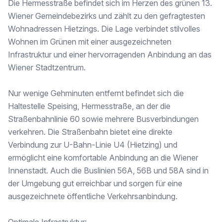
Die Hermesstraße befindet sich im Herzen des grünen 13.
Die exklusiven Badezimmer wurden mit außergewöhnlichen Markenprodukten ausgestattet:
Wiener Gemeindebezirks und zählt zu den gefragtesten
Wohnadressen Hietzings. Die Lage verbindet stilvolles
* großformatige Designfliesen
* Versace-Designelemente & Gigacer Premiumfliesen
Wohnen im Grünen mit einer ausgezeichneten
* Burgbad Waschtische & Hansgrohe und Nobili Designarmaturen
Infrastruktur und einer hervorragenden Anbindung an das
* Walk-In Duschen & freistehende Designbadewannen
Wiener Stadtzentrum.
* Laufen Dusch-WC
Modern, zeitlos und auf höchstem Designniveau ausgeführt. Diese hochwertigen Marken und Materialien
Nur wenige Gehminuten entfernt befindet sich die
Haltestelle Speising, Hermesstraße, an der die
Straßenbahnlinie 60 sowie mehrere Busverbindungen
Top 1 : Gartenresidenz – Private Wellness-Oase & Luxuriöser Salzwasserpool mit vollautomatischer Poolabdeckung für höchsten Komfort und Sicherheit
verkehren. Die Straßenbahn bietet eine direkte
Verbindung zur U-Bahn-Linie U4 (Hietzing) und
Die Gartenwohnung begeistert mit einem außergewöhnlichen Privatgarten und einem exklusiven Wellnessbereich.
ermöglicht eine komfortable Anbindung an die Wiener
Highlights:
Innenstadt. Auch die Buslinien 56A, 56B und 58A sind in
der Umgebung gut erreichbar und sorgen für eine
• großzügige Sonnenterrasse
ausgezeichnete öffentliche Verkehrsanbindung.
• Salzwasserpool inklusive automatischer Poolabdeckung