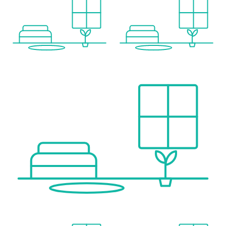
Bank <500m
Post <1.500m
Polizei <2.000m
Verkehr
Bus <500m
U-Bahn <3.000m
Straßenbahn <1.000m
Bahnhof <1.500m
Autobahnanschluss <4.500m
Angaben Entfernung Luftlinie / Quelle: OpenStreetMap