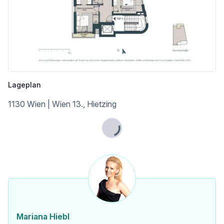
✔ Lehmputz in den Schlafzimmern für ein gesundes Raumklima
Garagenstellplätze befinden sich direkt im Haus und können optional ab € 42.500,- erworben werden. Eine Vorbereitung für die Installation einer E-Ladestation ist bereits bei jedem Stellplatz vorhanden und bietet somit beste Voraussetzungen für zukunftsorientierte Elektromobilität.
Hinweis : Bei den dargestellten Bildern handelt es sich teilweise um Visualisierungen, die auf Basis der Grundrisse erstellt wurden.
Lageplan
Ich freue mich auf Ihre Anfrage! Erleben Sie diese einzigartige Immobilie persönlich – Besichtigungen sind 7 Tage die Woche möglich, gerne auch abends oder am Wochenende.
1130 Wien | Wien 13., Hietzing
📞 Telefon: 0676 3305971
📧 E-Mail: mariana.hiebl@boom-living.com
Lade...
........................................................................................................................................................................................................
Die Angaben über das angebotene Objekt erfolgen mit der Sorgfalt eines ordentlichen Immobilienmaklers; für die Richtigkeit solcher Angaben, die auf Informationen der über das Objekt Verfügungsberechtigten beruhen, wird keine Gewähr geleistet. Es gelten die Bestimmungen der beiliegenden Immobilienmaklerverordnung; des Weiteren wurde die Übersicht der zu erwartenden Nebenkosten gem. KSchG übermittelt. Gemäß § 6 Abs. 4 dritter Satz MaklerG und § 30b KSchG weist der Immobilienmakler auf ein bestehendes wirtschaftliches Naheverhältnis zu dem Verkäufer aufgrund regelmäßiger geschäftlicher Tätigkeit hin. Es besteht jedoch keinerlei gesellschaftsrechtliche Verbindung zum Verkäufer. Dieses Angebot ist ausschließlich für den Adressaten bestimmt. Eine Weitergabe an Dritte ist nur mit unserer ausdrücklichen, in Schriftform übermittelten, Zustimmung gestattet. Hinweis: Seit 1.1.2009 besteht für den Verkäufer bzw. den Vermieter einer Immobilie die Verpflichtung zur Vorlage eines gültigen Energieausweises. Im Falle der Nichtvorlage gilt eine dem Alter und der Art des Gebäudes entsprechende Gesamtenergieeffizienz als vereinbart. Der Vermittler, die Boom Living GmbH & Co KG, ist als Doppelmakler tätig.
Wir weisen darauf hin, dass zwischen dem Vermittler und dem zu vermittelnden Dritten ein familiäres oder wirtschaftliches Naheverhältnis besteht.
Mariana Hiebl