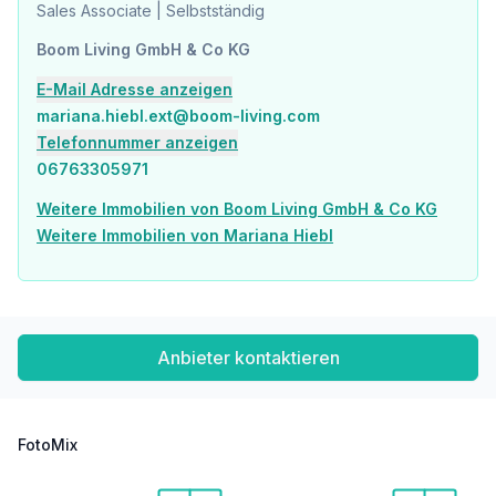
Der Vermittler ist als Doppelmakler tätig.
Sales Associate | Selbstständig
Infrastruktur / Entfernungen
Boom Living GmbH & Co KG
E-Mail Adresse anzeigen
Gesundheit
Arzt <500m
mariana.hiebl.ext@boom-living.com
Apotheke <500m
Telefonnummer anzeigen
Klinik <500m
06763305971
Krankenhaus <1.000m
Weitere Immobilien von Boom Living GmbH & Co KG
Kinder & Schulen
Weitere Immobilien von Mariana Hiebl
Schule <500m
Kindergarten <1.000m
Universität <2.000m
Höhere Schule <3.500m
Anbieter kontaktieren
Nahversorgung
Supermarkt <500m
Bäckerei <1.000m
Einkaufszentrum <3.500m
FotoMix
Sonstige
Geldautomat <500m