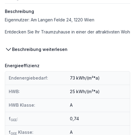
Beschreibung
Eigennutzer: Am Langen Felde 24, 1220 Wien
Entdecken Sie Ihr Traumzuhause in einer der attraktivsten Wohng
Einzigartige Lage:
Beschreibung weiterlesen
Direkt an der Schnittstelle zwischen der belebten Stadt und der
Hervorragende Anbindung:
Energieeffizienz
Die optimale Verkehrsanbindung durch die U-Bahn Linie U1, die S
Endenergiebedarf:
73 kWh/(m²*a)
Nachhaltiges Wohnen:
Ein Vorzertifikat in Gold von der Österreichischen Gesellschaft f
HWB:
25 kWh/(m²*a)
Kostentransparenz:
Die ausgewiesenen Preise verstehen sich als Bruttokaufpreise 
HWB Klasse:
A
Dieses Projekt bietet eine
einmalige Gelegenheit
für alle, die na
f
:
0,74
GEE
f
Klasse:
A
GEE