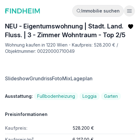
Immobilie suchen
Ope
NEU - Eigentumswohnung | Stadt. Land.
Fluss. | 3 - Zimmer Wohntraum - Top 2/5
Wohnung kaufen in 1220 Wien - Kaufpreis: 528.200 € /
Objektnummer: 00220000710049
Slideshow
Grundriss
FotoMix
Lageplan
Ausstattung:
Fußbodenheizung
Loggia
Garten
Preisinformationen
Kaufpreis:
528.200 €
Kaufpreis/m²
6.217,00 €