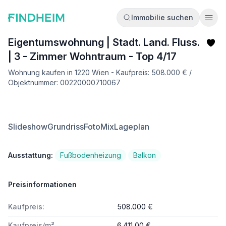
Immobilie suchen
Ope
Eigentumswohnung | Stadt. Land. Fluss.
| 3 - Zimmer Wohntraum - Top 4/17
Wohnung kaufen in 1220 Wien - Kaufpreis: 508.000 € /
Objektnummer: 00220000710067
Slideshow
Grundriss
FotoMix
Lageplan
Ausstattung:
Fußbodenheizung
Balkon
Preisinformationen
Kaufpreis:
508.000 €
Kaufpreis/m²
6.411,00 €