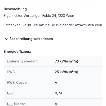
Beschreibung
Eigennutzer: Am Langen Felde 24, 1220 Wien
Entdecken Sie Ihr Traumzuhause in einer der attraktivsten Wohng
Einzigartige Lage:
Beschreibung weiterlesen
Direkt an der Schnittstelle zwischen der belebten Stadt und der
Hervorragende Anbindung:
Energieeffizienz
Die optimale Verkehrsanbindung durch die U-Bahn Linie U1, die S
Endenergiebedarf:
73 kWh/(m²*a)
Nachhaltiges Wohnen:
Ein Vorzertifikat in Gold von der Österreichischen Gesellschaft f
HWB:
25 kWh/(m²*a)
Kostentransparenz:
Die ausgewiesenen Preise verstehen sich als Bruttokaufpreise 
HWB Klasse:
A
Dieses Projekt bietet eine
einmalige Gelegenheit
für alle, die na
f
:
0,74
GEE
f
Klasse:
A
GEE