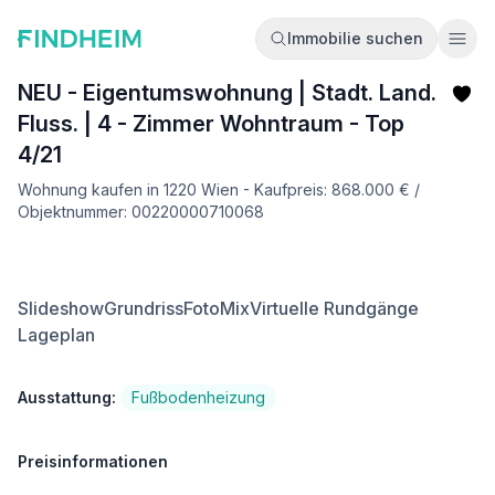
Immobilie suchen
Ope
NEU - Eigentumswohnung | Stadt. Land.
Fluss. | 4 - Zimmer Wohntraum - Top
4/21
Wohnung kaufen in 1220 Wien - Kaufpreis: 868.000 € /
Objektnummer: 00220000710068
Slideshow
Grundriss
FotoMix
Virtuelle Rundgänge
Lageplan
Ausstattung:
Fußbodenheizung
Preisinformationen