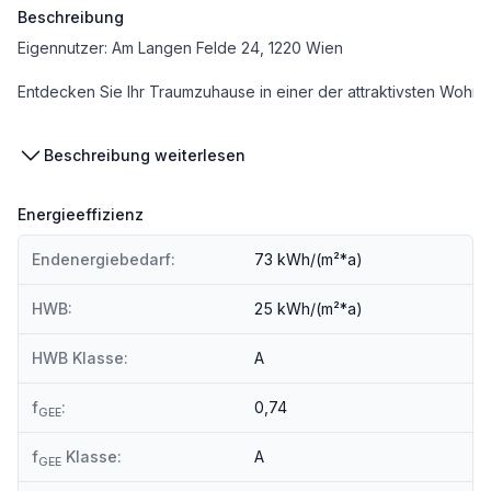
Beschreibung
Eigennutzer: Am Langen Felde 24, 1220 Wien
Entdecken Sie Ihr Traumzuhause in einer der attraktivsten Wohng
Einzigartige Lage:
Beschreibung weiterlesen
Direkt an der Schnittstelle zwischen der belebten Stadt und der
Hervorragende Anbindung:
Energieeffizienz
Die optimale Verkehrsanbindung durch die U-Bahn Linie U1, die S
Endenergiebedarf:
73 kWh/(m²*a)
Nachhaltiges Wohnen:
Ein Vorzertifikat in Gold von der Österreichischen Gesellschaft f
HWB:
25 kWh/(m²*a)
Kostentransparenz:
Die ausgewiesenen Preise verstehen sich als Bruttokaufpreise 
HWB Klasse:
A
Dieses Projekt bietet eine
einmalige Gelegenheit
für alle, die na
f
:
0,74
GEE
f
Klasse:
A
GEE