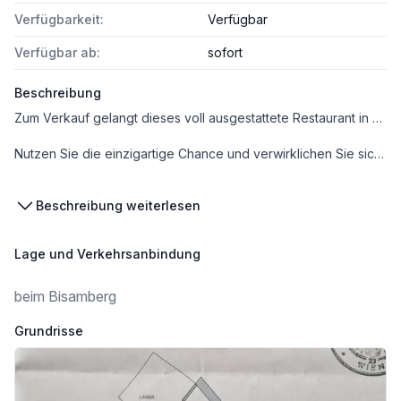
Verfügbarkeit:
Verfügbar
Verfügbar ab:
sofort
Beschreibung
Zum Verkauf gelangt dieses voll ausgestattete Restaurant in der Stammersdorfer Kellergasse.
Nutzen Sie die einzigartige Chance und verwirklichen Sie sich Ihren Traum als Gastronom*in in einer der schönsten und beliebtesten Lagen des 21. Bezirks!
Kunden genießen das Ambiente im gemütlich eingerichteten Gastraum und die Atmosphäre im Gastgarten mit atemberaubendem Ausblick über Wien.
Beschreibung weiterlesen
Raumaufteilung: -Grundrissplan liegt bei
Lage und Verkehrsanbindung
Obergeschoss:
beim Bisamberg
* Gastraum mit 35 Verabreichungsplätzen
* Schank + Küche
Grundrisse
* Gang
+ Ausgang in den Gastgarten + die große angrenzende Grünfläche