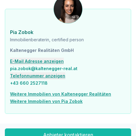
* Kaffeevollautomat
Ausstattung Küche:
* Dampfbackofen
Pia Zobok
* Abwasch mit 2 Becken
Immobilienberaterin, certified person
* Backrohr
* Eiswürfelmaschine
Kaltenegger Realitäten GmbH
* Geschirrspüler
* Elektroherd mit 4 Platten
E-Mail Adresse anzeigen
pia.zobok@kaltenegger-real.at
Highlights:
Telefonnummer anzeigen
+43 660 2527118
* Blick über die Weinberge + Wien
* TOP Lage
Weitere Immobilien von Kaltenegger Realitäten
* Wohlfühlatmosphäre
Weitere Immobilien von Pia Zobok
* Gastraum im OG mit 35 Verabreichungsplätzen
* Gastraum im UG mit 20 Verabreichungsplätzen
* Gastgarten mit ca. 60 Verabreichungsplätzen
* große Gartenfläche
* getrennte Toiletten + Mitarbeitertoilette
* möbliert
Anbieter kontaktieren