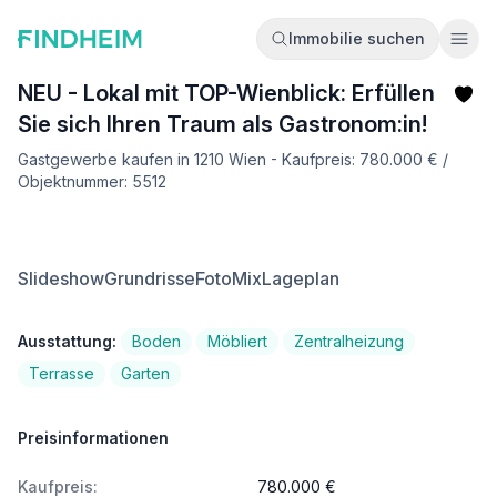
Immobilie suchen
Ope
NEU - Lokal mit TOP-Wienblick: Erfüllen
Sie sich Ihren Traum als Gastronom:in!
Gastgewerbe kaufen in 1210 Wien - Kaufpreis: 780.000 € /
Objektnummer: 5512
Slideshow
Grundrisse
FotoMix
Lageplan
Ausstattung:
Boden
Möbliert
Zentralheizung
Terrasse
Garten
Preisinformationen
Kaufpreis:
780.000 €