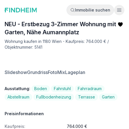
Immobilie suchen
Ope
NEU - Erstbezug 3-Zimmer Wohnung mit
Garten, Nähe Aumannplatz
Wohnung kaufen in 1180 Wien - Kaufpreis: 764.000 € /
Objektnummer: 5141
Slideshow
Grundriss
FotoMix
Lageplan
Ausstattung:
Boden
Fahrstuhl
Fahrradraum
Abstellraum
Fußbodenheizung
Terrasse
Garten
Preisinformationen
Kaufpreis:
764.000 €