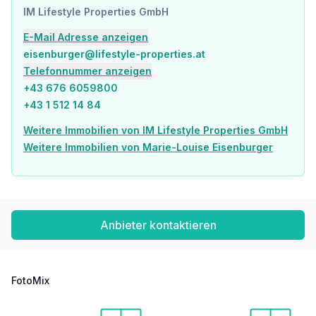
Verkehr
IM Lifestyle Properties GmbH
Bus <500m
E-Mail Adresse anzeigen
U-Bahn <1.000m
Straßenbahn <500m
eisenburger@lifestyle-properties.at
Bahnhof <1.000m
Telefonnummer anzeigen
Autobahnanschluss <2.500m
+43 676 6059800
+43 1 512 14 84
Angaben Entfernung Luftlinie / Quelle: OpenStreetMap
Weitere Immobilien von IM Lifestyle Properties GmbH
Weitere Immobilien von Marie-Louise Eisenburger
Anbieter kontaktieren
FotoMix