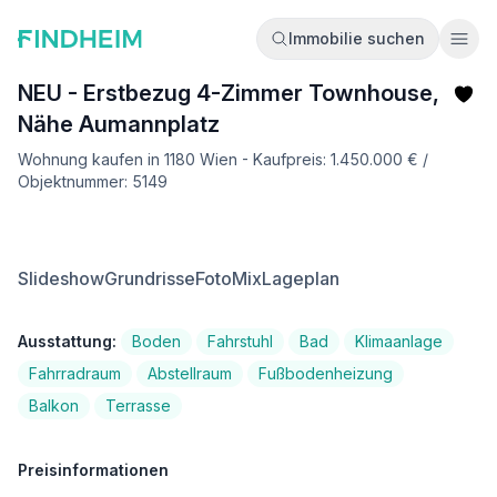
Immobilie suchen
Ope
NEU - Erstbezug 4-Zimmer Townhouse,
Nähe Aumannplatz
Wohnung kaufen in 1180 Wien - Kaufpreis: 1.450.000 € /
Objektnummer: 5149
Slideshow
Grundrisse
FotoMix
Lageplan
Ausstattung:
Boden
Fahrstuhl
Bad
Klimaanlage
Fahrradraum
Abstellraum
Fußbodenheizung
Balkon
Terrasse
Preisinformationen